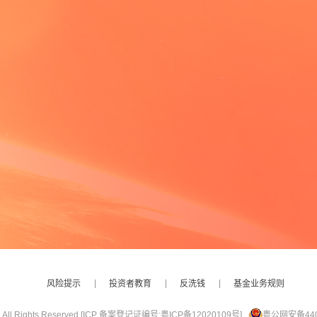
风险提示
投资者教育
反洗钱
基金业务规则
ights Reserved.
[ICP 备案登记证编号:粤ICP备12020109号]
粤公网安备4401