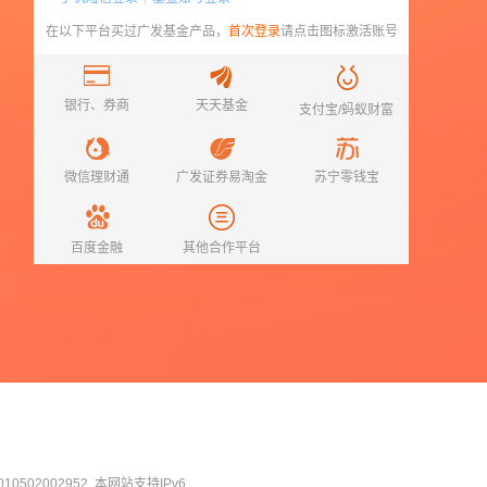
在以下平台买过
广发基金
产品，
首次登录
请点击图标激活账号
银行、券商
天天基金
支付宝/蚂蚁财富
微信理财通
广发证券易淘金
苏宁零钱宝
百度金融
其他合作平台
0502002952
本网站支持IPv6