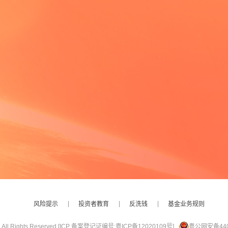
风险提示
投资者教育
反洗钱
基金业务规则
ights Reserved.
[ICP 备案登记证编号:粤ICP备12020109号]
粤公网安备4401