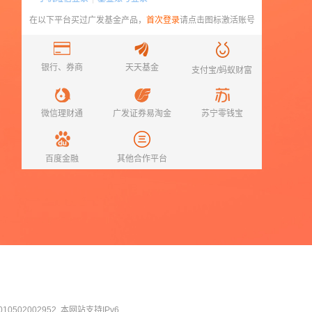
在以下平台买过
广发基金
产品，
首次登录
请点击图标激活账号
银行、券商
天天基金
支付宝/蚂蚁财富
微信理财通
广发证券易淘金
苏宁零钱宝
百度金融
其他合作平台
0502002952
本网站支持IPv6