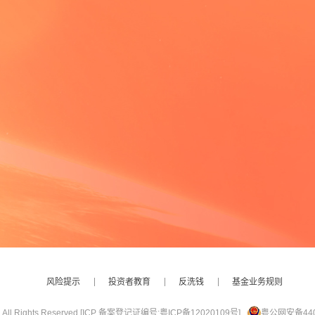
风险提示
投资者教育
反洗钱
基金业务规则
ights Reserved.
[ICP 备案登记证编号:粤ICP备12020109号]
粤公网安备4401