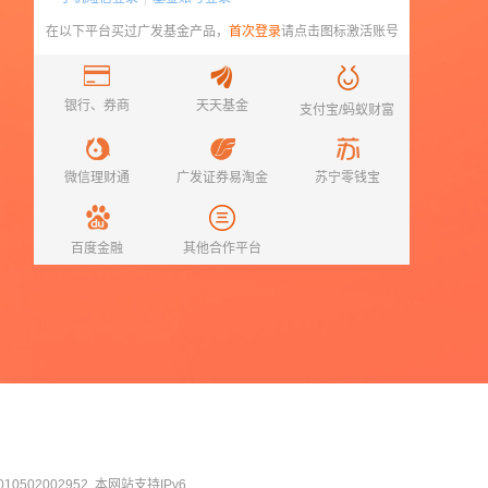
在以下平台买过
广发基金
产品，
首次登录
请点击图标激活账号
银行、券商
天天基金
支付宝/蚂蚁财富
微信理财通
广发证券易淘金
苏宁零钱宝
百度金融
其他合作平台
0502002952
本网站支持IPv6