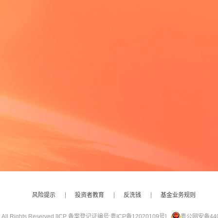
风险提示
投资者教育
反洗钱
基金业务规则
ights Reserved.
[ICP 备案登记证编号:粤ICP备12020109号]
粤公网安备4401