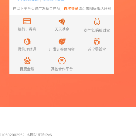
在以下平台买过
广发基金
产品，
首次登录
请点击图标激活账号
银行、券商
天天基金
支付宝/蚂蚁财富
微信理财通
广发证券易淘金
苏宁零钱宝
百度金融
其他合作平台
0502002952
本网站支持IPv6