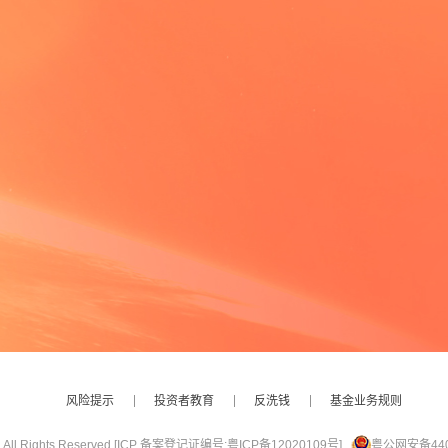
风险提示
投资者教育
反洗钱
基金业务规则
ights Reserved.
[ICP 备案登记证编号:粤ICP备12020109号]
粤公网安备4401