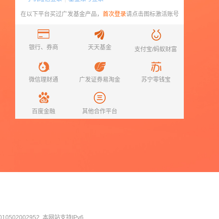
在以下平台买过
广发基金
产品，
首次登录
请点击图标激活账号
银行、券商
天天基金
支付宝/蚂蚁财富
微信理财通
广发证券易淘金
苏宁零钱宝
百度金融
其他合作平台
0502002952
本网站支持IPv6