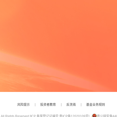
风险提示
投资者教育
反洗钱
基金业务规则
ights Reserved.
[ICP 备案登记证编号:粤ICP备12020109号]
粤公网安备4401