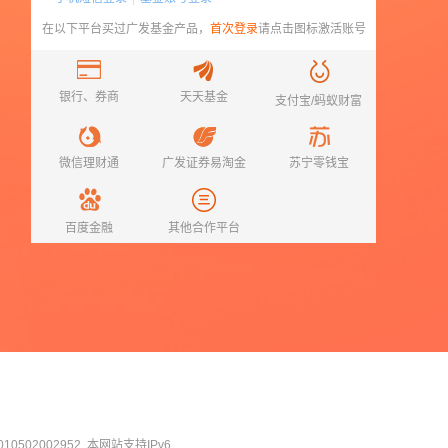
在以下平台买过
广发基金
产品，
首次登录
请点击图标激活账号
银行、券商
天天基金
支付宝/蚂蚁财富
微信理财通
广发证券易淘金
苏宁零钱宝
百度金融
其他合作平台
0502002952
本网站支持IPv6