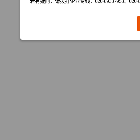
若有疑问，请拨打企业专线：020-89337953、020-89