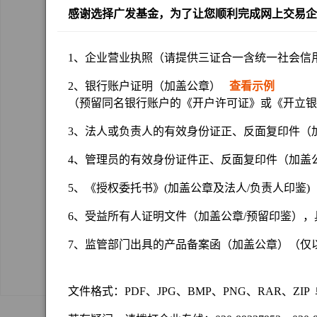
手机号码
感谢选择广发基金，为了让您顺利完成网上交易企
管理员电子邮箱
1、企业营业执照（请提供三证合一含统一社会
验证码
2、银行账户证明（加盖公章）
查看示例
（预留同名银行账户的《开户许可证》或《开立银
手机验证码
3、法人或负责人的有效身份证正、反面复印件
请仔细阅读并同意
《广
4、管理员的有效身份证件正、反面复印件（加
5、《授权委托书》(加盖公章及法人/负责人印鉴
6、受益所有人证明文件（加盖公章/预留印鉴）
上一步
7、监管部门出具的产品备案函（加盖公章）（
文件格式：PDF、JPG、BMP、PNG、RAR、ZI